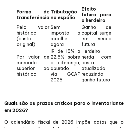
Efeito
Forma de
Tributação
futuro para
transferência
no espólio
o herdeiro
Pelo valor
Sem
Ganho de
histórico
imposto a
capital surge
(custo
recolher
em venda
original)
agora
futura
IR de 15% a
Herdeiro
Por valor de
22,5% sobre
herda com
mercado
a diferença,
custo
superior ao
apurado
atualizado,
histórico
via GCAP
reduzindo
2025
ganho futuro
Quais são os prazos críticos para o inventariante
em 2026?
O calendário fiscal de 2026 impõe datas que o