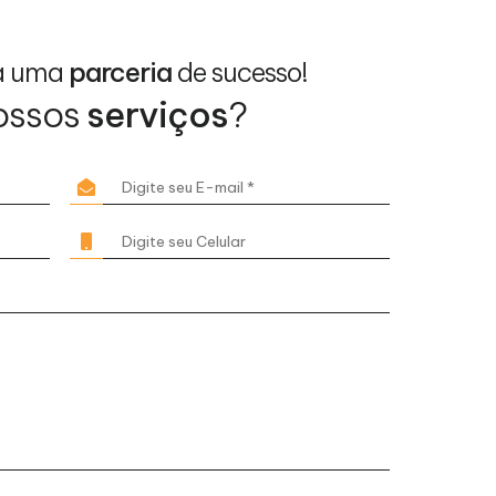
a uma
parceria
de sucesso!
ossos
serviços
?