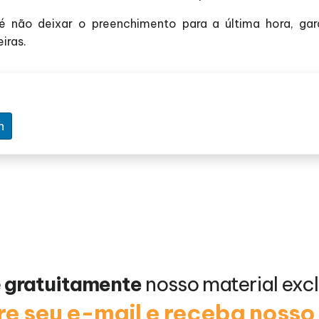
não deixar o preenchimento para a última hora, gar
iras.
n
e
gratuitamente
nosso material excl
e seu e-mail e receba noss