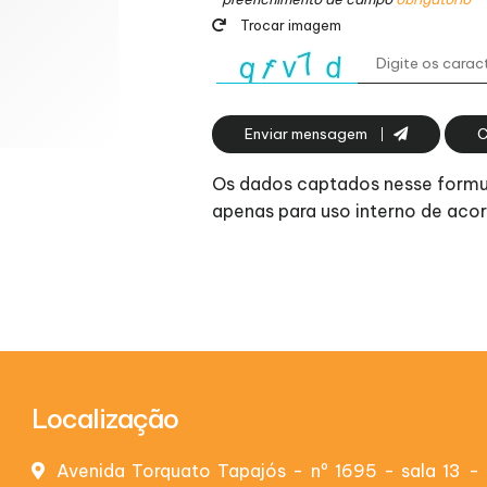
Trocar imagem
Enviar mensagem
C
Os dados captados nesse formulá
apenas para uso interno de ac
Localização
Avenida Torquato Tapajós - nº 1695 - sala 13 - 