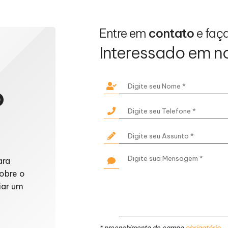
Entre em
contato
e faç
Interessado em n
o
ara
obre o
iar um
* preenchimento de campo
obrigatório