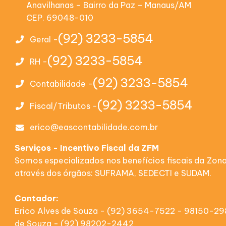
Anavilhanas – Bairro da Paz – Manaus/AM
CEP. 69048-010
(92) 3233-5854
Geral -
(92) 3233-5854
RH -
(92) 3233-5854
Contabilidade -
(92) 3233-5854
Fiscal/Tributos -
erico@eascontabilidade.com.br
Serviços - Incentivo Fiscal da ZFM
Somos especializados nos benefícios fiscais da Zon
através dos órgãos: SUFRAMA, SEDECTI e SUDAM.
Contador:
Erico Alves de Souza - (92) 3654-7522 - 98150-2
de Souza - (92) 98202-2442