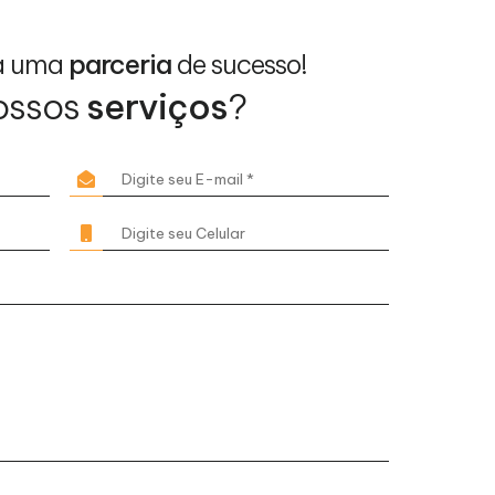
a uma
parceria
de sucesso!
ossos
serviços
?