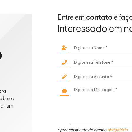
Entre em
contato
e faç
Interessado em n
o
ara
obre o
iar um
* preenchimento de campo
obrigatório