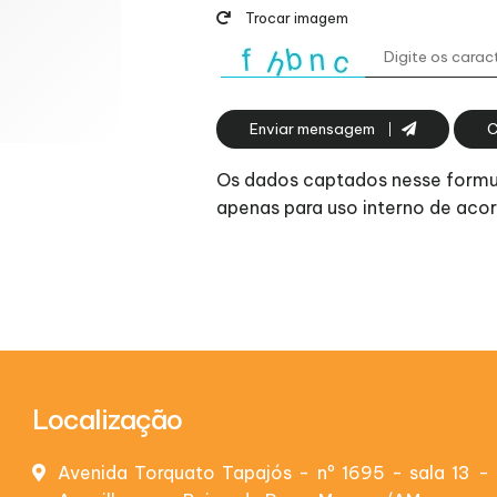
Trocar imagem
Enviar mensagem
C
Os dados captados nesse formulá
apenas para uso interno de ac
Localização
Avenida Torquato Tapajós - nº 1695 - sala 13 - 