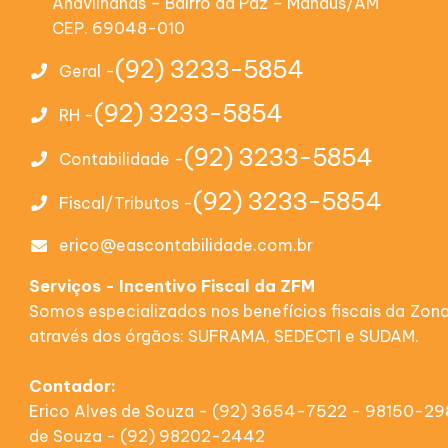
Anavilhanas – Bairro da Paz – Manaus/AM
CEP. 69048-010
(92) 3233-5854
Geral -
(92) 3233-5854
RH -
(92) 3233-5854
Contabilidade -
(92) 3233-5854
Fiscal/Tributos -
erico@eascontabilidade.com.br
Serviços - Incentivo Fiscal da ZFM
Somos especializados nos benefícios fiscais da Zon
através dos órgãos: SUFRAMA, SEDECTI e SUDAM.
Contador:
Erico Alves de Souza - (92) 3654-7522 - 98150-2
de Souza - (92) 98202-2442