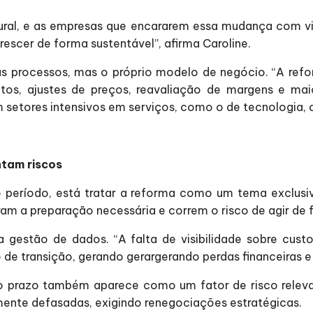
ural, e as empresas que encararem essa mudança com vi
escer de forma sustentável”, afirma Caroline.
nas processos, mas o próprio modelo de negócio. “A ref
s, ajustes de preços, reavaliação de margens e maior
 setores intensivos em serviços, como o de tecnologia, 
ntam riscos
ste período, está tratar a reforma como um tema exclus
ram a preparação necessária e correm o risco de agir de 
a gestão de dados. “A falta de visibilidade sobre cus
 de transição, gerando gerargerando perdas financeiras e 
go prazo também aparece como um fator de risco releva
mente defasadas, exigindo renegociações estratégicas.