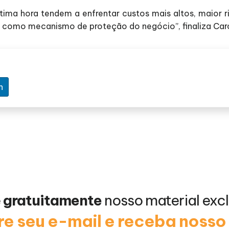
ima hora tendem a enfrentar custos mais altos, maior r
a como mecanismo de proteção do negócio”, finaliza Caro
n
e
gratuitamente
nosso material excl
e seu e-mail e receba noss