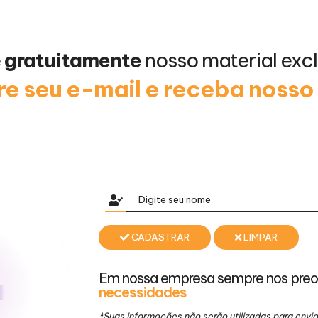
e
gratuitamente
nosso material excl
e seu e-mail e receba noss
CADASTRAR
LIMPAR
Em nossa empresa sempre nos pre
necessidades
*Suas informações não serão utilizadas para env