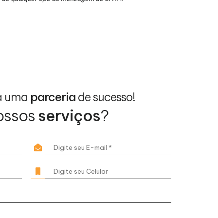
a uma
parceria
de sucesso!
ossos
serviços
?