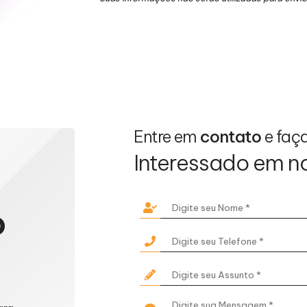
Entre em
contato
e faç
Interessado em n
o