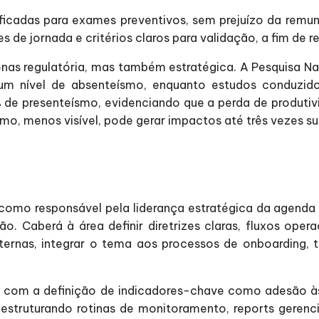
ificadas para exames preventivos, sem prejuízo da remu
es de jornada e critérios claros para validação, a fim de re
nas regulatória, mas também estratégica. A Pesquisa Na
lgum nível de absenteísmo, enquanto estudos conduzi
 de presenteísmo, evidenciando que a perda de produtiv
mo, menos visível, pode gerar impactos até três vezes su
H como responsável pela liderança estratégica da agenda
o. Caberá à área definir diretrizes claras, fluxos opera
 internas, integrar o tema aos processos de onboarding,
os, com a definição de indicadores-chave como adesão à
struturando rotinas de monitoramento, reports gerenci