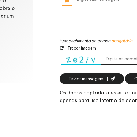
ara
obre o
iar um
* preenchimento de campo
obrigatório
Trocar imagem
Enviar mensagem
C
Os dados captados nesse formulá
apenas para uso interno de ac