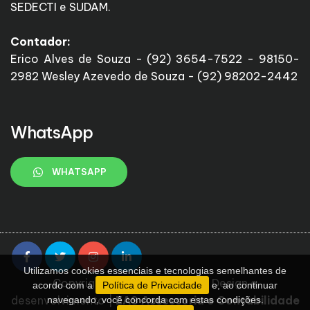
SEDECTI e SUDAM.
Contador:
Erico Alves de Souza - (92) 3654-7522 - 98150-
2982 Wesley Azevedo de Souza - (92) 98202-2442
WhatsApp
WHATSAPP
Utilizamos cookies essenciais e tecnologias semelhantes de
Copyright
2022 - 2026
Design e
acordo com a
Política de Privacidade
e, ao continuar
desenvolvimento
|
EAS Assessoria e Contabilidade
navegando, você concorda com estas condições.