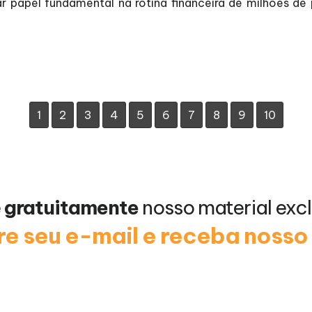
 papel fundamental na rotina financeira de milhões de 
1
2
3
4
5
6
7
8
9
10
e
gratuitamente
nosso material excl
e seu e-mail e receba noss